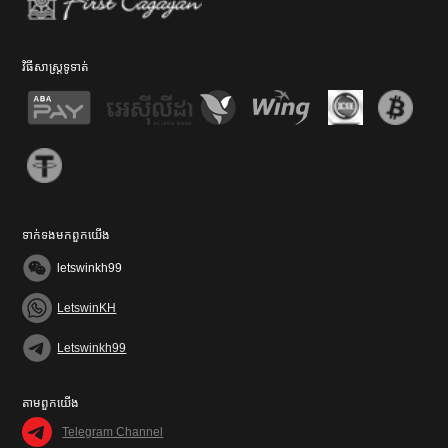
វិធី​សា​ស្រ្ត​ទូទាត់
ទាក់ទង​មក​ពួក​យើង
letswinkh99
LetswinKH
Letswinkh99
តាម​ពួក​យើង
Telegram Channel