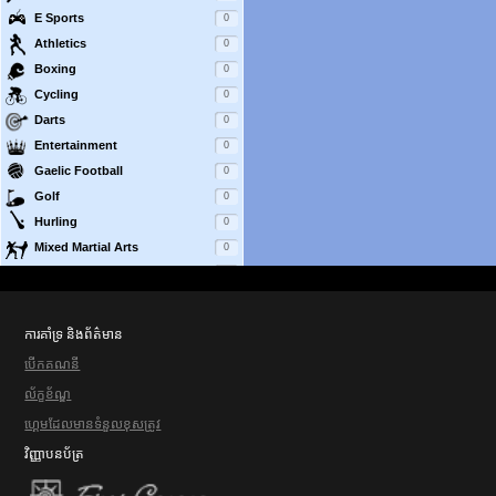
ការគាំទ្រ និងព័ត៌មាន
បើក​គណនី
ល័ក្ខខ័ណ្ឌ
ហ្គេមដែលមានទំនួលខុសត្រូវ
វិញ្ញាបនប័ត្រ