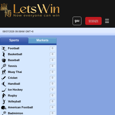
☰
ចូល
ចុះឈ្មោះ