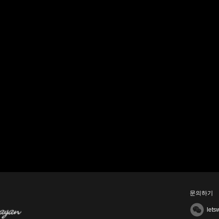
문의하기
lets