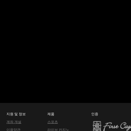
지원 및 정보
제품
인증
계좌 개설
스포츠
이용약관
라이브 카지노