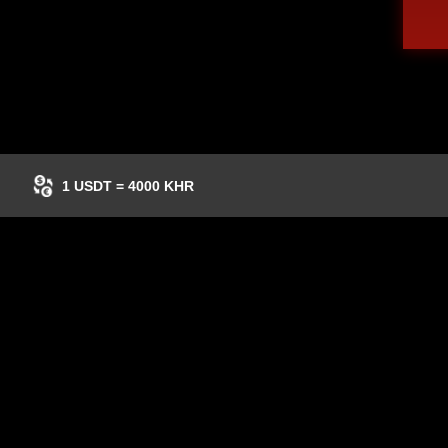
1 USDT = 4000 KHR