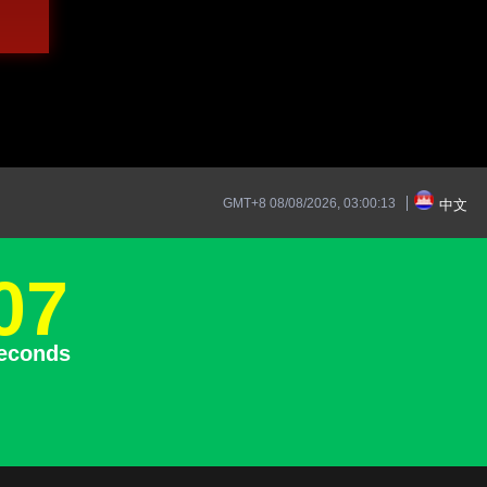
GMT+8
08/08/2026, 03:00:13
中文
07
econds