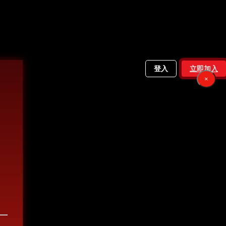
登入
立即加入
×