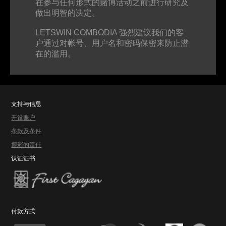
在参与任何形式的赌博活动之前进行研究及
做出明智的决定。
LETSWIN COMBODIA 强烈建议我们的客
户通过对帐号、用户名和密码保密来防止潜
在的滥用。
支持与信息
开设账户
条款及条件
博彩的责任
认证证书
付款方式