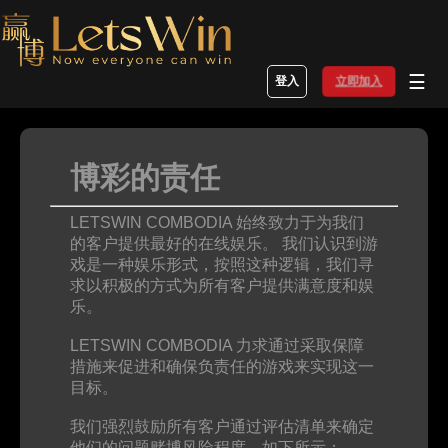
☰
登入
立即加入
博彩的责任
LETSWIN COMBODIA 始终致力于为我们
的客户提供最好的在线娱乐。 我们认识到游
戏是一种娱乐形式，按照这种逻辑，我们寻
求以积极的方式为所有客户提供满意度和娱
乐。
LETSWIN COMBODIA 力求通过采取保障
措施来促进和确保负责任的游戏来实现这一
目标。
我们强烈鼓励所有客户通过评估清单来确定
他们的问题赌博风险程度，如下所示：