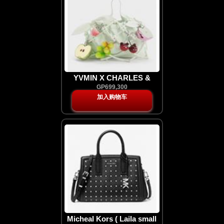
YVMIN X CHARLES &
KEITH Ally Ruched
GP699,300
Slouchy Knotted Bag &
加入购物车
Fruit Charms Set - Mint
Sorbet
Micheal Kors ( Laila small