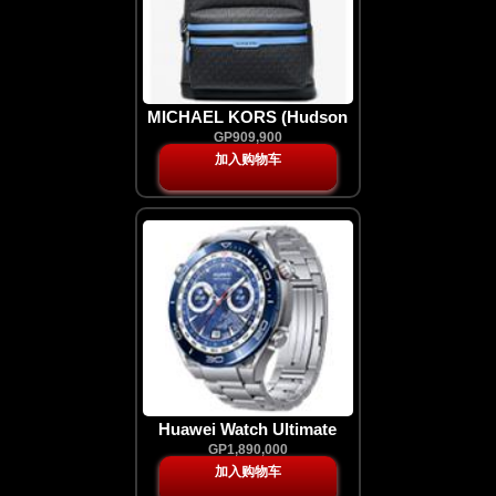
MICHAEL KORS (Hudson
Empire Monogram
GP909,900
Backpack )
加入购物车
Huawei Watch Ultimate
Strap (Titinium)
GP1,890,000
加入购物车