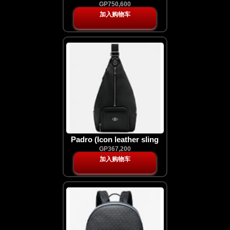
studded leather satchel)
GP750,600
加入购物车
Padro (Icon leather sling
pouch)
GP367,200
加入购物车