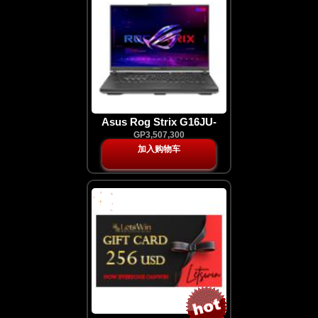
Asus Rog Strix G16JU-
HN108W N3252W
GP3,507,300
加入购物车