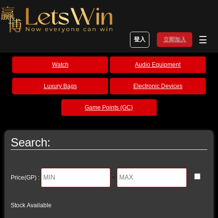
☰
登入
立即加入
Watch
Audio Equipment
Luxury Bags
Electronic Devices
Game Points (GC)
Search:
Price(GP) :
~
Stock Available