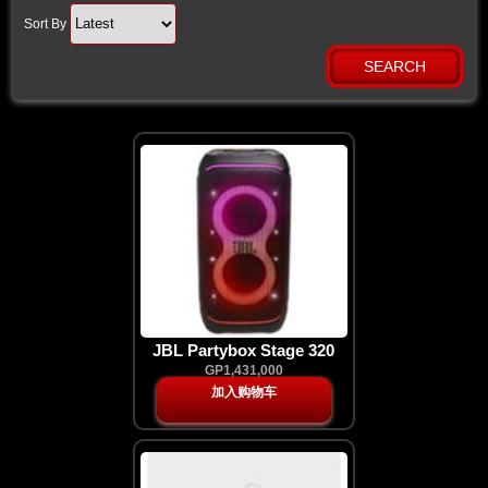
Sort By
JBL Partybox Stage 320
GP1,431,000
加入购物车