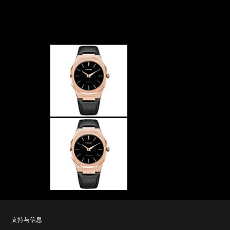
支持与信息